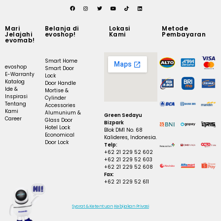
Mari
Belanja di
Lokasi
Metode
Jelajahi
evoshop!
Kami
Pembayaran
evomab!
Smart Home
evoshop
Smart Door
E-Warranty
Lock
Katalog
Door Handle
Ide &
Mortise &
Inspirasi
Cylinder
Tentang
Accessories
Kami
Alumunium &
Green Sedayu
Career
Glass Door
Bizpark
Hotel Lock
Blok DM1 No. 68
Economical
Kalideres, Indonesia.
Door Lock
Telp:
+62 21 229 52 602
+62 21 229 52 603
+62 21 229 52 608
Fax:
+62 21 229 52 611
Syarat & Ketentuan
Kebijakan Privasi