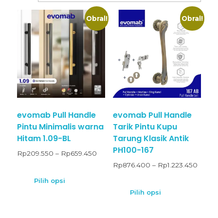
Obral!
Obral!
evomab Pull Handle
evomab Pull Handle
Pintu Minimalis warna
Tarik Pintu Kupu
Hitam 1.09-BL
Tarung Klasik Antik
PH100-167
Rp
209.550
–
Rp
659.450
Rp
876.400
–
Rp
1.223.450
Pilih opsi
Pilih opsi