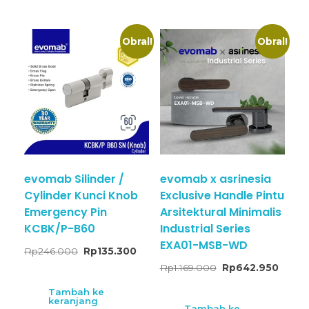
Obral!
Obral!
evomab Silinder /
evomab x asrinesia
Cylinder Kunci Knob
Exclusive Handle Pintu
Emergency Pin
Arsitektural Minimalis
KCBK/P-B60
Industrial Series
EXA01-MSB-WD
Rp
246.000
Rp
135.300
Rp
1.169.000
Rp
642.950
Tambah ke
keranjang
Tambah ke