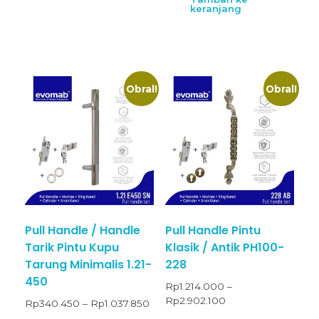
keranjang
Obral!
Obral!
Pull Handle / Handle
Pull Handle Pintu
Tarik Pintu Kupu
Klasik / Antik PH100-
Tarung Minimalis 1.21-
228
450
Rp
1.214.000
–
Rp
2.902.100
Rp
340.450
–
Rp
1.037.850