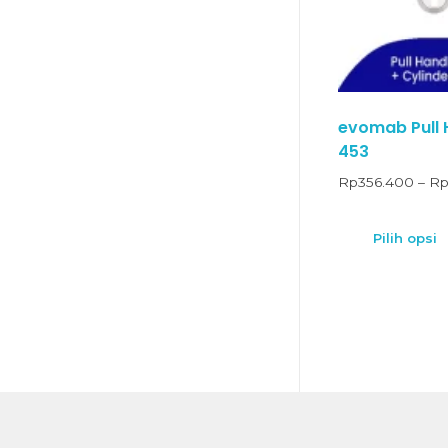
evomab Pull 
453
Rp
356.400
–
R
Pilih opsi