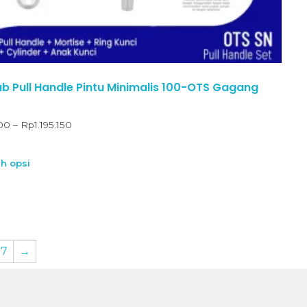
 Pull Handle Pintu Minimalis 100-OTS Gagang
100
–
Rp
1.195.150
ih opsi
7
→