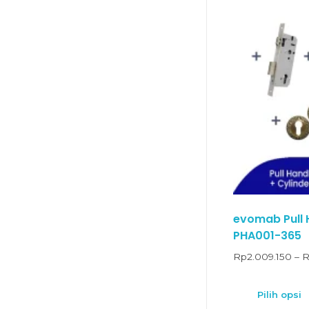
evomab Pull H
PHA001-365
Rp
2.009.150
–
R
Pilih opsi