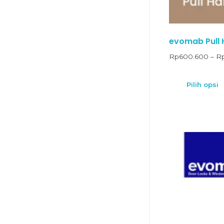
evomab Pull H
Rp
600.600
–
R
Pilih opsi