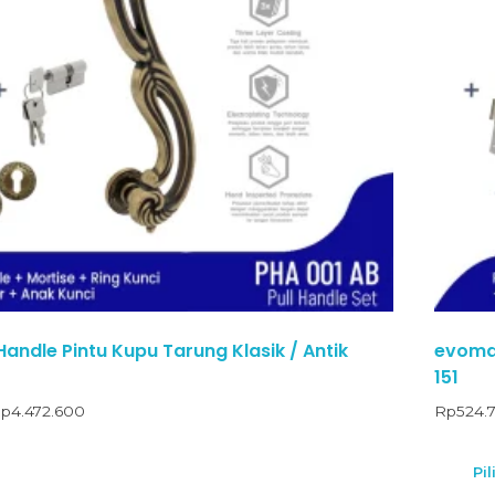
andle Pintu Kupu Tarung Klasik / Antik
evomab
151
p
4.472.600
Rp
524.
Pil