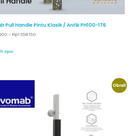
 Pull Handle Pintu Klasik / Antik PH100-176
600
–
Rp
1.558.150
ih opsi
Obral!