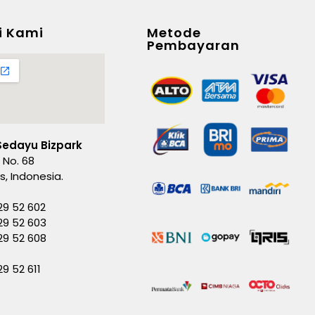
i Kami
Metode
Pembayaran
Sedayu Bizpark
 No. 68
es, Indonesia.
29 52 602
29 52 603
229 52 608
29 52 611