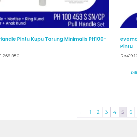
Handle Pintu Kupu Tarung Minimalis PH100-
evomab
Pintu
p
1.268.850
Rp
419.
Pil
←
1
2
3
4
5
6