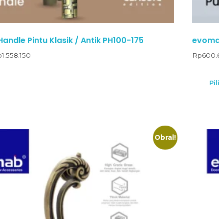
andle Pintu Klasik / Antik PH100-175
evomab
p
1.558.150
Rp
600.
Pil
Obral!