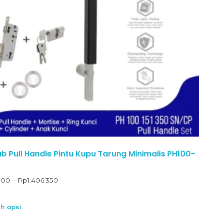
 Pull Handle Pintu Kupu Tarung Minimalis PH100-
700
–
Rp
1.406.350
ih opsi