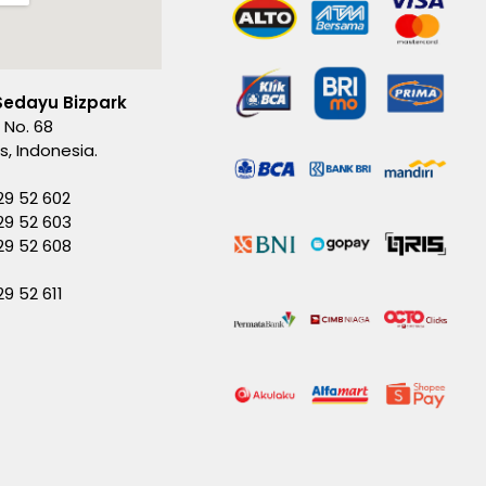
Sedayu Bizpark
 No. 68
es, Indonesia.
29 52 602
29 52 603
229 52 608
29 52 611