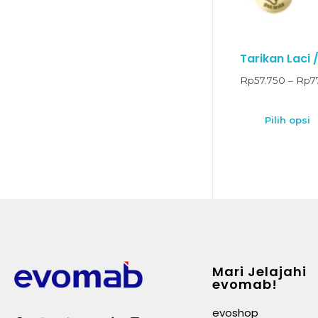
Tarikan Laci 
Rp
57.750
–
Rp
7
Pilih opsi
Mari Jelajahi
evomab!
evoshop