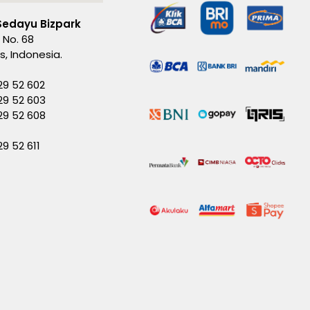
Sedayu Bizpark
 No. 68
es, Indonesia.
29 52 602
29 52 603
229 52 608
29 52 611