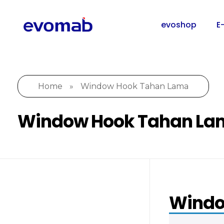
evoshop
E
Home
»
Window Hook Tahan Lama
Window Hook Tahan La
Windo