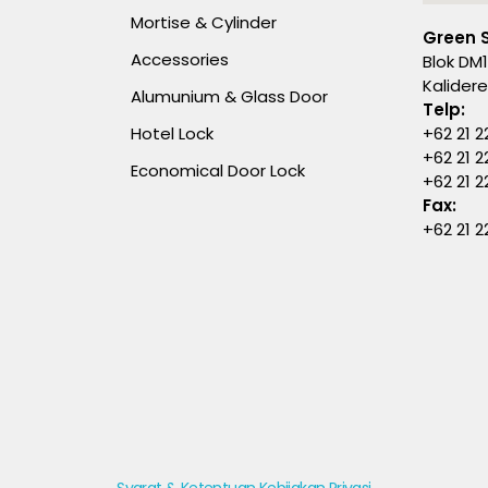
Mortise & Cylinder
Green 
Accessories
Blok DM1
Kalider
Alumunium & Glass Door
Telp:
Hotel Lock
+62 21 2
+62 21 2
Economical Door Lock
+62 21 
Fax:
+62 21 2
Syarat & Ketentuan
Kebijakan Privasi