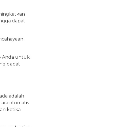
ningkatkan
ngga dapat
encahayaan
me Anda untuk
ang dapat
ada adalah
ara otomatis
an ketika