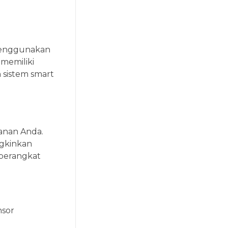
 menggunakan
 memiliki
 sistem smart
anan Anda.
ngkinkan
 perangkat
nsor