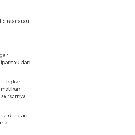
 pintar atau
ngan
dipantau dan
ubungkan
ematikan
t sensornya
sung dengan
aman.