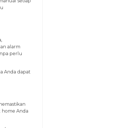
manual setiap
au
,
an alarm
anpa perlu
ga Anda dapat
 memastikan
rt home Anda