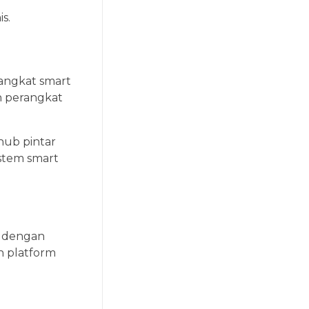
s.
angkat smart
n perangkat
hub pintar
istem smart
i dengan
n platform