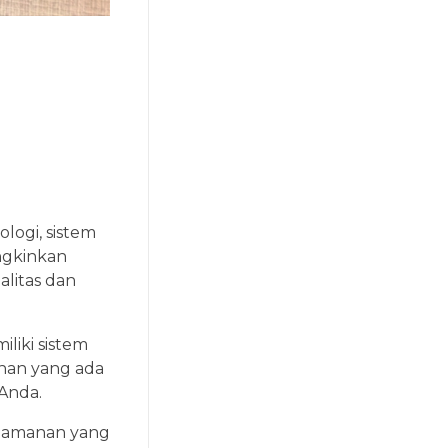
logi, sistem
ngkinkan
litas dan
liki sistem
nan yang ada
Anda.
keamanan yang