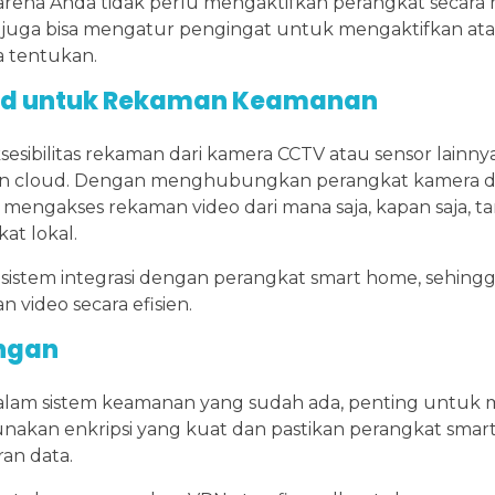
arena Anda tidak perlu mengaktifkan perangkat secara 
juga bisa mengatur pengingat untuk mengaktifkan at
a tentukan.
ud untuk Rekaman Keamanan
sibilitas rekaman dari kamera CCTV atau sensor lainnya
 cloud. Dengan menghubungkan perangkat kamera d
engakses rekaman video dari mana saja, kapan saja, t
at lokal.
istem integrasi dengan perangkat smart home, sehing
ideo secara efisien.
ngan
alam sistem keamanan yang sudah ada, penting untuk
unakan enkripsi yang kuat dan pastikan perangkat sma
an data.