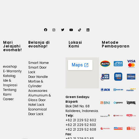
Mari
Belanja di
Lokasi
Metode
Jelajahi
evoshop!
Kami
Pembayaran
evomab!
Smart Home
evoshop
Smart Door
E-Warranty
Lock
Katalog
Door Handle
Ide &
Mortise &
Inspirasi
Cylinder
Tentang
Accessories
Kami
Alumunium &
Green Sedayu
Career
Glass Door
Bizpark
Hotel Lock
Blok DM1 No. 68
Economical
Kalideres, Indonesia.
Door Lock
Telp:
+62 21 229 52 602
+62 21 229 52 603
+62 21 229 52 608
Fax:
+62 21 229 52 611