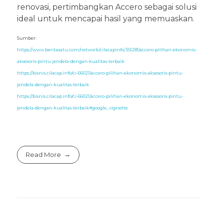
renovasi, pertimbangkan Accero sebagai solusi
ideal untuk mencapai hasil yang memuaskan.
Sumber:
https://www.beritasatu.com/network/cilacapinfo/351281/accero-pilihan-ekonomis-
aksesoris-pintu-jendela-dengan-kualitas-terbaik
https://bisnis.cilacap.info/ci-66021/accero-pilihan-ekonomis-aksesoris-pintu-
jendela-dengan-kualitas-terbaik
https://bisnis.cilacap.info/ci-66021/accero-pilihan-ekonomis-aksesoris-pintu-
jendela-dengan-kualitas-terbaik#google_vignette
Read More