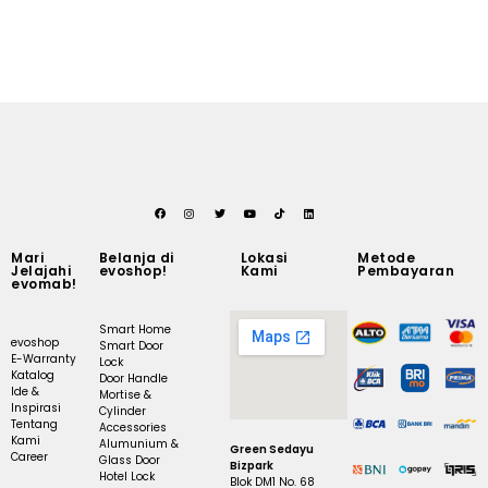
Mari
Belanja di
Lokasi
Metode
Jelajahi
evoshop!
Kami
Pembayaran
evomab!
Smart Home
evoshop
Smart Door
E-Warranty
Lock
Katalog
Door Handle
Ide &
Mortise &
Inspirasi
Cylinder
Tentang
Accessories
Kami
Alumunium &
Green Sedayu
Career
Glass Door
Bizpark
Hotel Lock
Blok DM1 No. 68