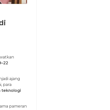
di
ewatkan
9–22
jadi ajang
i, para
a
teknologi
ertama pameran