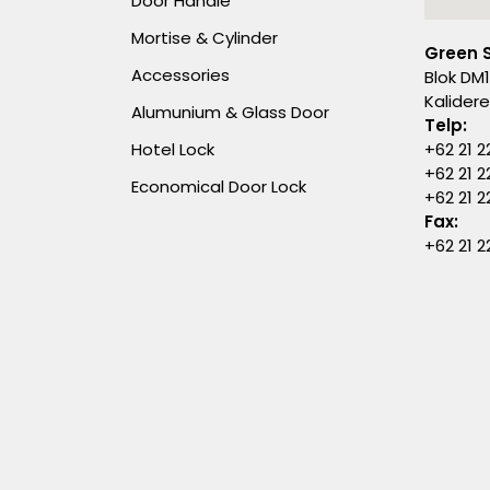
Door Handle
Mortise & Cylinder
Green 
Accessories
Blok DM1
Kalider
Alumunium & Glass Door
Telp:
Hotel Lock
+62 21 2
+62 21 2
Economical Door Lock
+62 21 
Fax:
+62 21 2