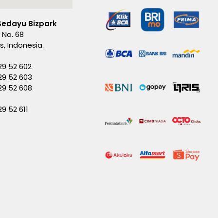
Sedayu Bizpark
 No. 68
es, Indonesia.
29 52 602
29 52 603
229 52 608
29 52 611