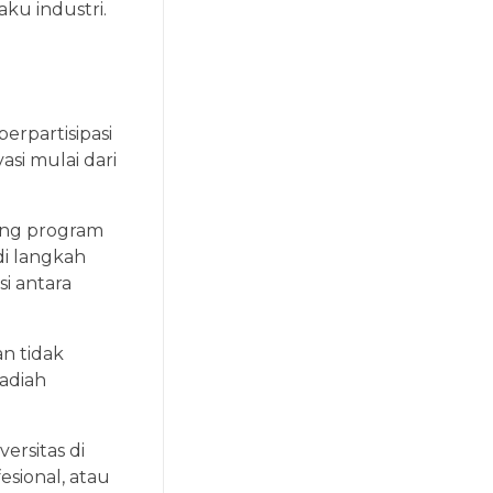
aku industri.
erpartisipasi
si mulai dari
ung program
i langkah
i antara
n tidak
adiah
ersitas di
fesional, atau