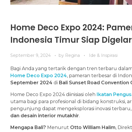
Home Deco Expo 2024: Pame
Indonesia Timur Siap Digelar
September 9, 2024
by
Regina
Ide & Inspirasi
Bagi Anda yang tertarik dengan tren terbaru dalam
Home Deco Expo 2024
, pameran terbesar di Indo
September 2024
di
Bali Sunset Road Convention 
Home Deco Expo 2024 diinisiasi oleh
Ikatan Pengus
utama bagi para profesional di bidang konstruksi, arsit
pengunjung dapat mengeksplorasi inovasi terbaru,
dan desain interior mutakhir
.
Mengapa Bali?
Menurut
Otto William Halim
, Dire