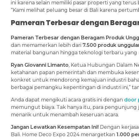
ini karena selain memiliki pasar properti yang teru
“Kami melihat peluang besar di Bali karena pertum
Pameran Terbesar dengan Beraga
Pameran Terbesar dengan Beragam Produk Ungg
dan memamerkan lebih dari
7.500 produk unggula
material bangunan hingga teknologi terbaru ya
Ryan Giovanni Limanto
, Ketua Hubungan Dalam Ne
ketahanan papan pemerintah dan membuka kesempa
konkret untuk mendorong kemajuan industri baha
berbagai pemangku kepentingan di industri ini,” t
Anda dapat mengikuti acara gratis ini dengan
door 
memungut biaya. Tak hanya itu, para pengunjung 
menarik untuk menambah keseruan acara.
Jangan Lewatkan Kesempatan Ini!
Dengan kerjasam
Bali. Home Deco Expo 2024 menargetkan
1.000 pe