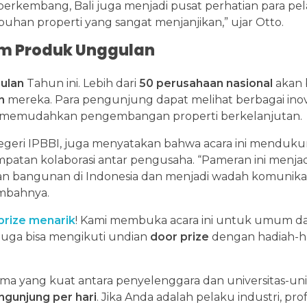
s berkembang, Bali juga menjadi pusat perhatian para pel
buhan properti yang sangat menjanjikan,” ujar Otto.
m Produk Unggulan
ulan
Tahun ini. Lebih dari
50 perusahaan nasional
akan b
n
mereka. Para pengunjung dapat melihat berbagai inova
ng memudahkan pengembangan properti berkelanjutan.
geri IPBBI, juga menyatakan bahwa acara ini menduk
tan kolaborasi antar pengusaha. “Pameran ini menjad
n bangunan di Indonesia dan menjadi wadah komunikas
ambahnya.
prize menarik
! Kami membuka acara ini untuk umum da
juga bisa mengikuti undian
door prize
dengan hadiah-h
a yang kuat antara penyelenggara dan universitas-univ
ngunjung per hari
. Jika Anda adalah pelaku industri, pro