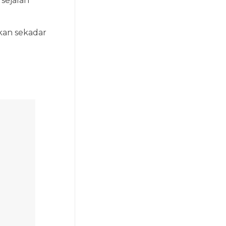
 sejalan
an sekadar