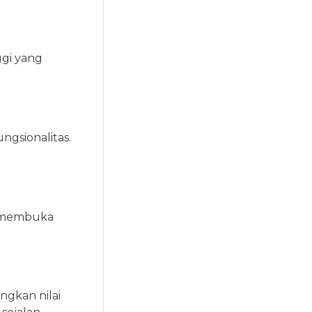
ggi yang
ngsionalitas.
r—membuka
ngkan nilai