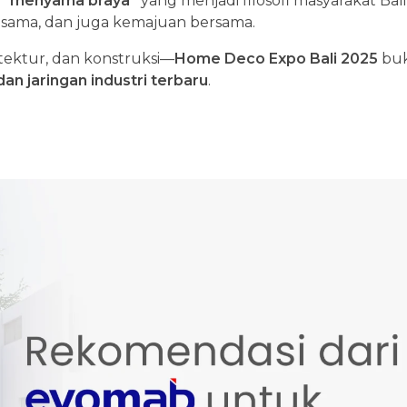
t
“menyama braya”
yang menjadi filosofi masyarakat Bali
 sama, dan juga kemajuan bersama.
sitektur, dan konstruksi—
Home Deco Expo Bali
2025
buk
dan jaringan industri terbaru
.