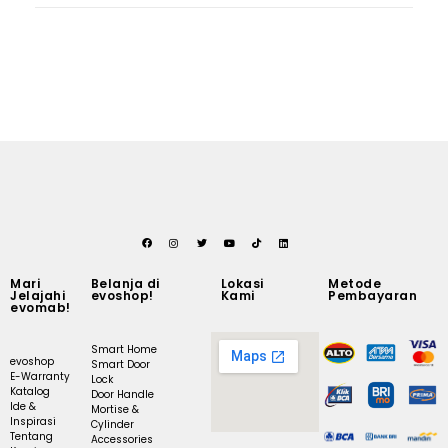
Mari
Belanja di
Lokasi
Metode
Jelajahi
evoshop!
Kami
Pembayaran
evomab!
Smart Home
evoshop
Smart Door
E-Warranty
Lock
Katalog
Door Handle
Ide &
Mortise &
Inspirasi
Cylinder
Tentang
Accessories