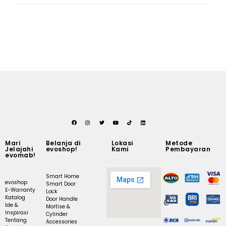
Mari
Belanja di
Lokasi
Metode
Jelajahi
evoshop!
Kami
Pembayaran
evomab!
Smart Home
evoshop
Smart Door
E-Warranty
Lock
Katalog
Door Handle
Ide &
Mortise &
Inspirasi
Cylinder
Tentang
Accessories