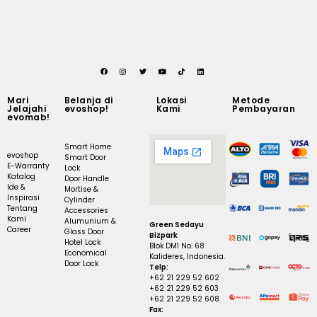
Mari
Belanja di
Lokasi
Metode
Jelajahi
evoshop!
Kami
Pembayaran
evomab!
Smart Home
evoshop
Smart Door
E-Warranty
Lock
Katalog
Door Handle
Ide &
Mortise &
Inspirasi
Cylinder
Tentang
Accessories
Kami
Alumunium &
Green Sedayu
Career
Glass Door
Bizpark
Hotel Lock
Blok DM1 No. 68
Economical
Kalideres, Indonesia.
Door Lock
Telp:
+62 21 229 52 602
+62 21 229 52 603
+62 21 229 52 608
Fax: