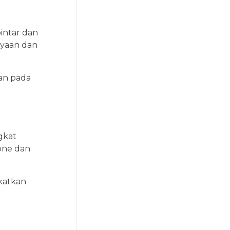
pintar dan
yaan dan
an pada
gkat
one dan
katkan