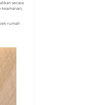
likan secara
em keamanan,
spek rumah