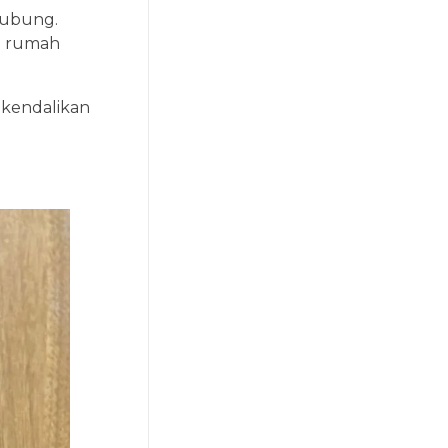
hubung.
i rumah
ikendalikan