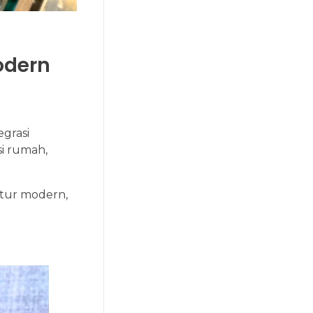
odern
egrasi
i rumah,
ktur modern,