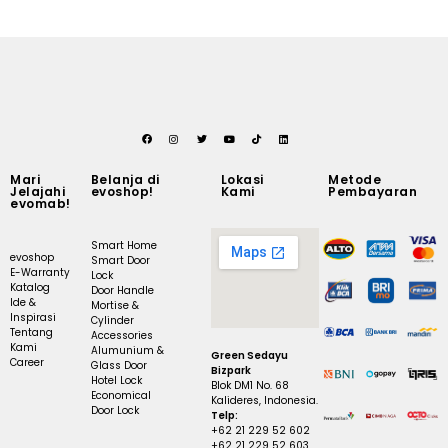
Mari
Belanja di
Lokasi
Metode
Jelajahi
evoshop!
Kami
Pembayaran
evomab!
Smart Home
evoshop
Smart Door
E-Warranty
Lock
Katalog
Door Handle
Ide &
Mortise &
Inspirasi
Cylinder
Tentang
Accessories
Kami
Alumunium &
Green Sedayu
Career
Glass Door
Bizpark
Hotel Lock
Blok DM1 No. 68
Economical
Kalideres, Indonesia.
Door Lock
Telp:
+62 21 229 52 602
+62 21 229 52 603