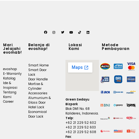
Mari
Belanja di
Lokasi
Metode
Jelajahi
evoshop!
Kami
Pembayaran
evomab!
Smart Home
evoshop
Smart Door
E-Warranty
Lock
Katalog
Door Handle
Ide &
Mortise &
Inspirasi
Cylinder
Tentang
Accessories
Kami
Alumunium &
Green Sedayu
Career
Glass Door
Bizpark
Hotel Lock
Blok DM1 No. 68
Economical
Kalideres, Indonesia.
Door Lock
Telp:
+62 21 229 52 602
+62 21 229 52 603
+62 21 229 52 608
Fax: