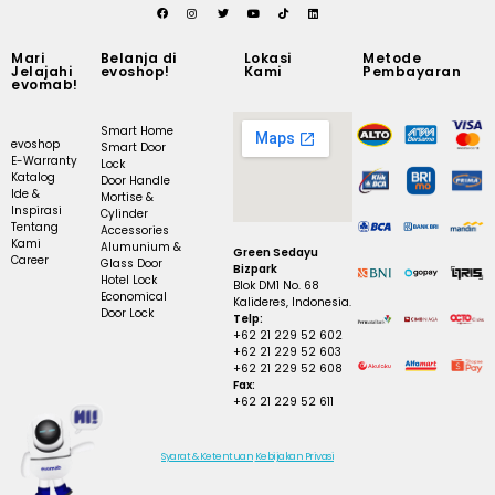
Mari
Belanja di
Lokasi
Metode
Jelajahi
evoshop!
Kami
Pembayaran
evomab!
Smart Home
evoshop
Smart Door
E-Warranty
Lock
Katalog
Door Handle
Ide &
Mortise &
Inspirasi
Cylinder
Tentang
Accessories
Kami
Alumunium &
Green Sedayu
Career
Glass Door
Bizpark
Hotel Lock
Blok DM1 No. 68
Economical
Kalideres, Indonesia.
Door Lock
Telp:
+62 21 229 52 602
+62 21 229 52 603
+62 21 229 52 608
Fax:
+62 21 229 52 611
Syarat & Ketentuan
Kebijakan Privasi