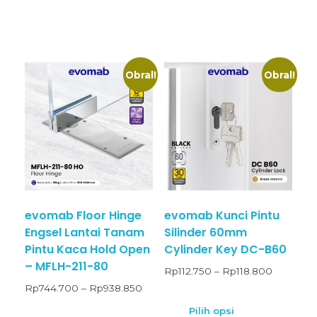
Obral!
Obral!
evomab Floor Hinge
evomab Kunci Pintu
Engsel Lantai Tanam
Silinder 60mm
Pintu Kaca Hold Open
Cylinder Key DC-B60
– MFLH-211-80
Rp
112.750
–
Rp
118.800
Rp
744.700
–
Rp
938.850
Pilih opsi