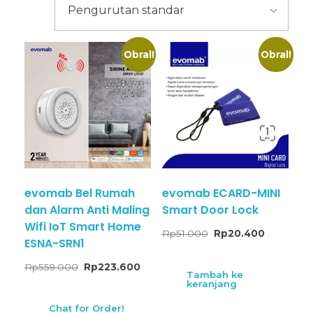
Obral!
Obral!
evomab Bel Rumah
evomab ECARD-MINI
dan Alarm Anti Maling
Smart Door Lock
Wifi IoT Smart Home
Rp
51.000
Rp
20.400
ESNA-SRN1
Rp
559.000
Rp
223.600
Tambah ke
keranjang
Chat for Order!