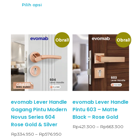
Pilih opsi
Obral!
Obral!
evomab Lever Handle
evomab Lever Handle
Gagang Pintu Modern
Pintu 603 – Matte
Novus Series 604
Black – Rose Gold
Rose Gold & Silver
Rp
421.300
–
Rp
663.300
Rp
334.950
–
Rp
576.950