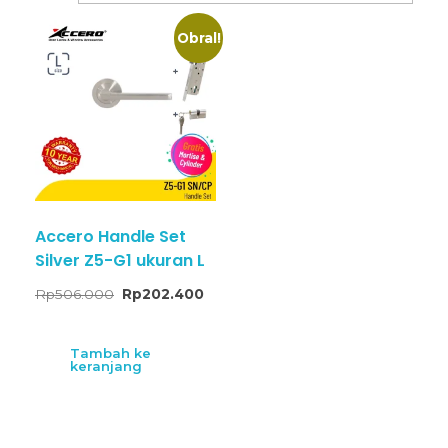
Obral!
Accero Handle Set
Silver Z5-G1 ukuran L
Rp
506.000
Rp
202.400
Tambah ke
keranjang