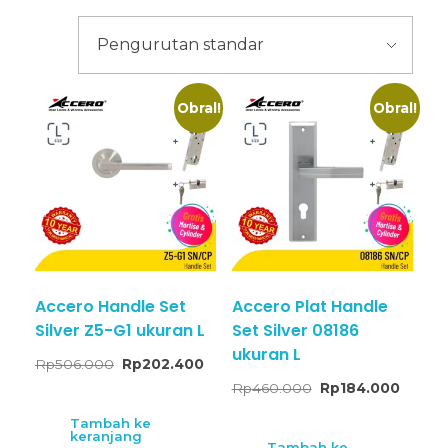
Obral!
Obral!
Accero Handle Set
Accero Plat Handle
Silver Z5-G1 ukuran L
Set Silver 08186
ukuran L
Rp
506.000
Rp
202.400
Rp
460.000
Rp
184.000
Tambah ke
keranjang
Tambah ke