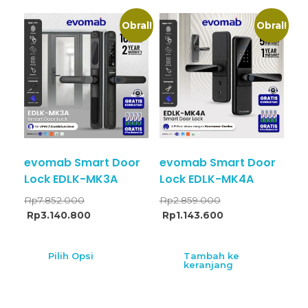
Obral!
Obral!
evomab Smart Door
evomab Smart Door
Lock EDLK-MK3A
Lock EDLK-MK4A
Rp
7.852.000
Rp
2.859.000
Rp
3.140.800
Rp
1.143.600
Pilih Opsi
Tambah ke
keranjang