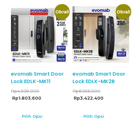
Obral!
Obral!
evomab Smart Door
evomab Smart Door
Lock EDLK-MK11
Lock EDLK-MK2B
Rp
4.509.000
Rp
8.556.000
Rp
1.803.600
Rp
3.422.400
Pilih Opsi
Pilih Opsi