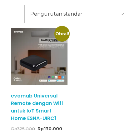
Obral!
evomab Universal
Remote dengan Wifi
untuk IoT Smart
Home ESNA-UIRC1
Rp
325.000
Rp
130.000