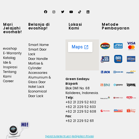
Mari
Belanja di
Lokasi
Metode
Jelajahi
evoshop!
Kami
Pembayaran
evomab!
Smart Home
evoshop
Smart Door
E-Warranty
Lock
Katalog
Door Handle
Ide &
Mortise &
Inspirasi
Cylinder
Tentang
Accessories
Kami
Alumunium &
Green Sedayu
Career
Glass Door
Bizpark
Hotel Lock
Blok DM1 No. 68
Economical
Kalideres, Indonesia.
Door Lock
Telp:
+62 21 229 52 602
+62 21 229 52 603
+62 21 229 52 608
Fax:
+62 21 229 52 611
Syarat & Ketentuan
Kebijakan Privasi