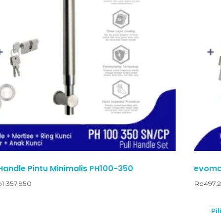
Handle Pintu Minimalis PH100-350
evomab
p
1.357.950
Rp
497.
Pil