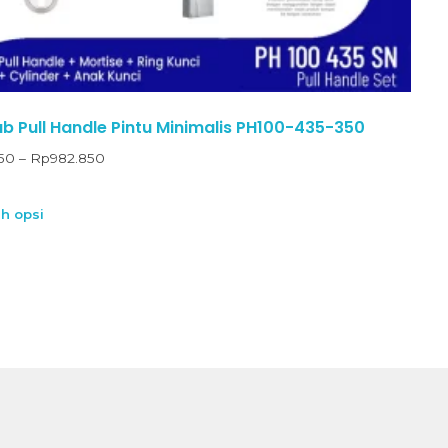
 Pull Handle Pintu Minimalis PH100-435-350
950
–
Rp
982.850
ih opsi