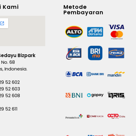
i Kami
Metode
Pembayaran
Sedayu Bizpark
 No. 68
es, Indonesia.
29 52 602
29 52 603
229 52 608
29 52 611