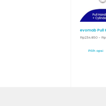
evomab Pull 
Rp
234.850
–
Rp
Pilih opsi