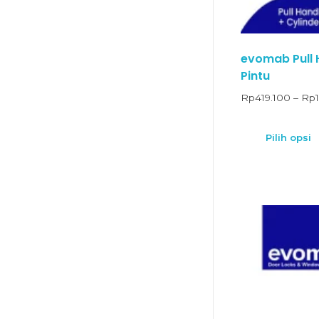
evomab Pull 
Pintu
Rp
419.100
–
Rp
Pilih opsi