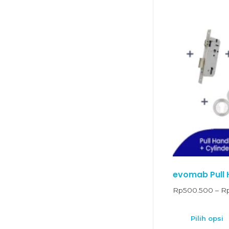
evomab Pull 
Rp
500.500
–
R
Pilih opsi