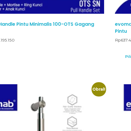
Handle Pintu Minimalis 100-OTS Gagang
evomab
Pintu
1.195.150
Rp
637.
Pil
Obral!