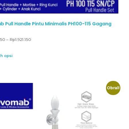
 Pull Handle Pintu Minimalis PH100-115 Gagang
450
–
Rp
1.921.150
ih opsi
Obral!