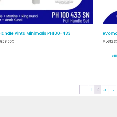
Handle Pintu Minimalis PH100-433
evomab
858.550
Rp
312.
Pil
←
1
2
3
→