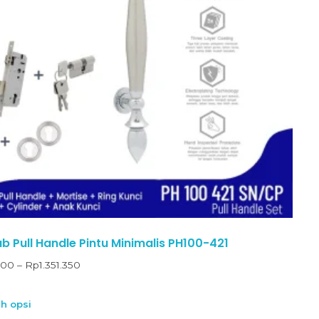
 Pull Handle Pintu Minimalis PH100-421
200
–
Rp
1.351.350
ih opsi