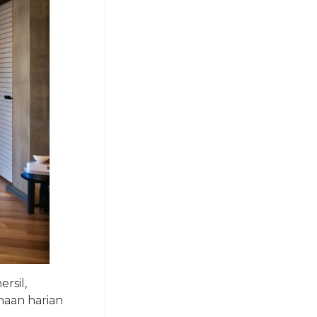
rsil,
naan harian