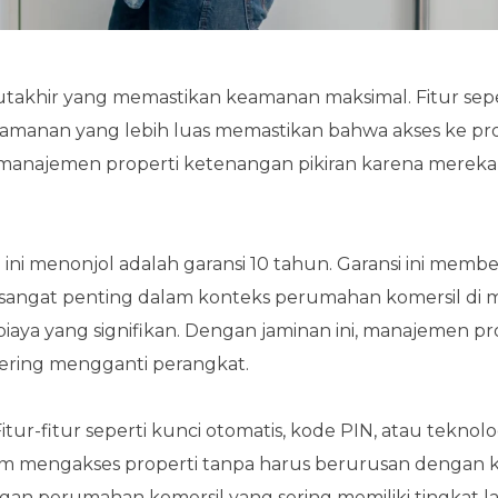
utakhir yang memastikan keamanan maksimal. Fitur sepe
eamanan yang lebih luas memastikan bahwa akses ke pro
 manajemen properti ketenangan pikiran karena mereka
 ini menonjol adalah garansi 10 tahun. Garansi ini memb
g sangat penting dalam konteks perumahan komersil di 
aya yang signifikan. Dengan jaminan ini, manajemen pr
sering mengganti perangkat.
tur-fitur seperti kunci otomatis, kode PIN, atau teknolo
m mengakses properti tanpa harus berurusan dengan 
ngan perumahan komersil yang sering memiliki tingkat lal