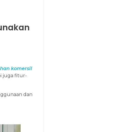
gunakan
ahan komersil
juga fitur-
enggunaan dan