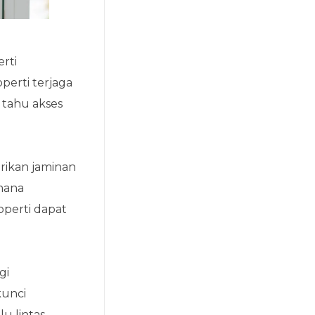
rti
perti terjaga
 tahu akses
erikan jaminan
mana
operti dapat
gi
kunci
u lintas