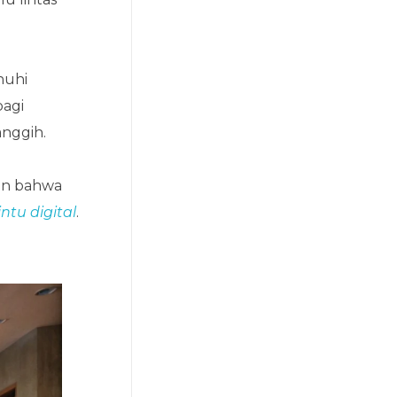
nuhi
bagi
nggih.
an bahwa
ntu digital
.