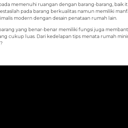
ipada memenuhi ruangan dengan barang-barang, baik it
vestasilah pada barang berkualitas namun memiliki manfa
malis modern dengan desain penataan rumah lain.
barang yang benar-benar memiliki fungsi juga memban
ang cukup luas. Dari kedelapan tips menata rumah min
a?