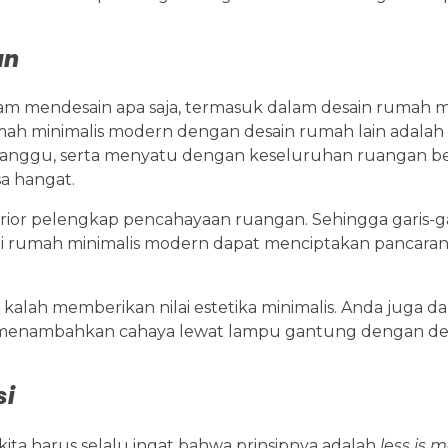
an
am mendesain apa saja, termasuk dalam desain rumah m
h minimalis modern dengan desain rumah lain adalah
nggu, serta menyatu dengan keseluruhan ruangan bese
a hangat.
ior pelengkap pencahayaan ruangan. Sehingga garis-ga
ari rumah minimalis modern dapat menciptakan pancara
 kalah memberikan nilai estetika minimalis. Anda juga d
 menambahkan cahaya lewat lampu gantung dengan de
si
kita harus selalu ingat bahwa prinsipnya adalah
less is m