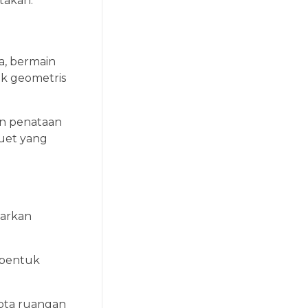
takan.
a, bermain
k geometris
in penataan
luet yang
sarkan
 bentuk
ipta ruangan