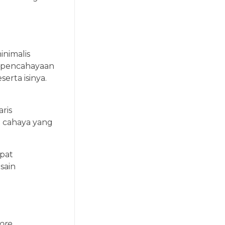
inimalis
 pencahayaan
rta isinya.
ris
n cahaya yang
apat
sain
ore.