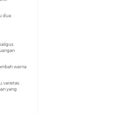
au dua
aligus
ruangan
enambah warna
 varietas.
han yang