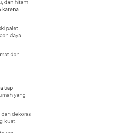
u, dan hitam
n karena
ki palet
bah daya
emat dan
a tiap
 rumah yang
 dan dekorasi
g kuat.