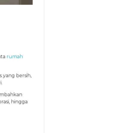
ata
rumah
 yang bersih,
.
nambahkan
rasi, hingga