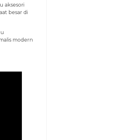
u aksesori
at besar di
tu
imalis modern