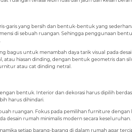
t ruangan terasa lebih luas dan jauh dari kesan beran
ris-garis yang bersih dan bentuk-bentuk yang sederhan
mensi di sebuah ruangan. Sehingga penggunaan bentu
.
ang bagus untuk menambah daya tarik visual pada desa
, atau hiasan dinding, dengan bentuk geometris dan si
nitur atau cat dinding netral.
ngan bentuk. Interior dan dekorasi harus dipilih berda
h harus dihindari.
buah ruangan. Fokus pada pemilihan furniture dengan
da desain rumah minimalis modern secara keseluruhan.
inamika setiap barang-barang di dalam rumah agar terc